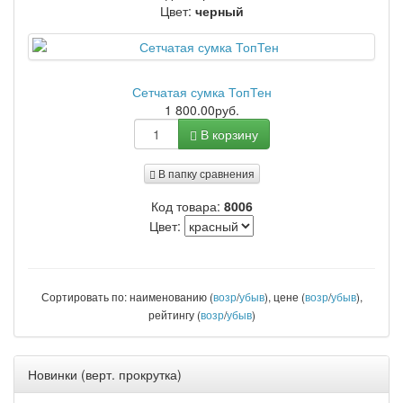
Цвет:
черный
Сетчатая сумка ТопТен
1 800.00руб.
В корзину
В папку сравнения
Код товара:
8006
Цвет:
Сортировать по: наименованию (
возр
/
убыв
), цене (
возр
/
убыв
),
рейтингу (
возр
/
убыв
)
Новинки (верт. прокрутка)