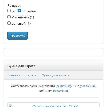
Размер:
все
не важно
Маленький (1)
Большой (1)
Сумки для каратэ
Главная
Каратэ
Сумки для каратэ
Сортировать по: наименованию (
возр
/
убыв
), цене (
возр
/
убыв
),
рейтингу (
возр
/
убыв
)