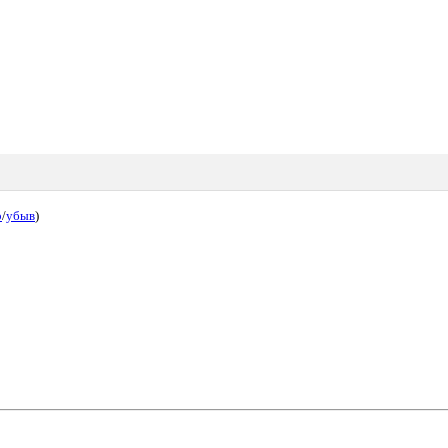
р
/
убыв
)