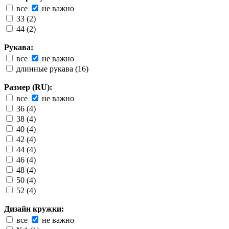
все
не важно
33 (2)
44 (2)
Рукава:
все
не важно
длинные рукава (16)
Размер (RU):
все
не важно
36 (4)
38 (4)
40 (4)
42 (4)
44 (4)
46 (4)
48 (4)
50 (4)
52 (4)
Дизайн кружки:
все
не важно