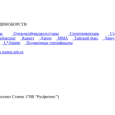
Я ЕДИНОБОРСТВ
ры
Одежда/обувь/аксессуары
Спортинвентарь
Су
боксинг
Каратэ
Дзюдо
ММА
Тайский бокс
Джиу-
L*Attante
Подарочные сертификаты
topten.spb.ru
проспект Стачек 170В “Русфитнес”)