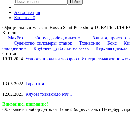
Найти
Авторизация
Корзина:
0
Официальный магазин Russia Saint-Petersburg ТОВАРЫ ДЛ
Каталог
MaxPro
Форма, добок, кимоно
Защита, протекто
Судейство, силомеры, станок
Тхэквондо
Бокс
Кик
одобренные
Клубные футболки на заказ
Верхняя одежда
Статьи
19.11.2024
Условия продажи товаров в Интернет-магазине www.
13.05.2022
Гарантия
12.02.2021
Клубы тхэквондо МФТ
Внимание, внимание!
Объявляется набор деток от 3х лет! (адрес: Санкт-Петербург, 