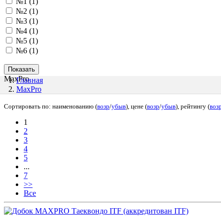
№1 (1)
№2 (1)
№3 (1)
№4 (1)
№5 (1)
№6 (1)
MaxPro
Главная
MaxPro
Сортировать по: наименованию (
возр
/
убыв
), цене (
возр
/
убыв
), рейтингу (
воз
1
2
3
4
5
...
7
>>
Все