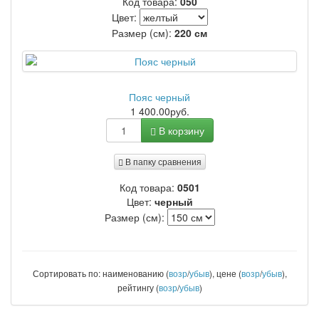
Код товара:
050
Цвет:
Размер (см):
220 см
Пояс черный
1 400.00руб.
В корзину
В папку сравнения
Код товара:
0501
Цвет:
черный
Размер (см):
Сортировать по: наименованию (
возр
/
убыв
), цене (
возр
/
убыв
),
рейтингу (
возр
/
убыв
)