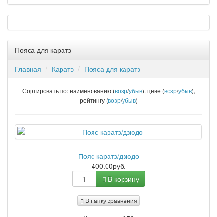
Пояса для каратэ
Главная
Каратэ
Пояса для каратэ
Сортировать по: наименованию (
возр
/
убыв
), цене (
возр
/
убыв
),
рейтингу (
возр
/
убыв
)
Пояс каратэ/дзюдо
400.00руб.
В корзину
В папку сравнения