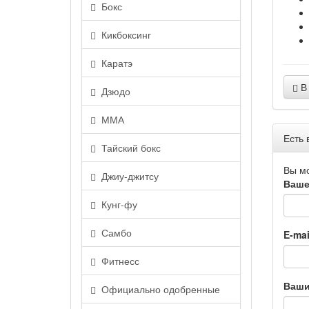
Бокс
Кикбоксинг
Каратэ
В 
Дзюдо
ММА
Есть 
Тайский бокс
Вы м
Джиу-джитсу
Ваше
Кунг-фу
Самбо
E-mai
Фитнесс
Ваши
Официально одобренные