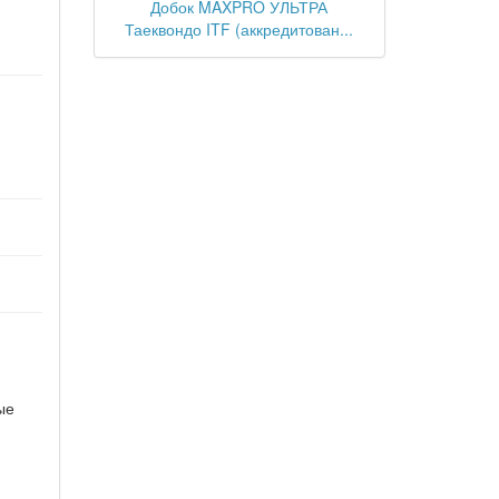
Добок MAXPRO УЛЬТРА
Таеквондо ITF (аккредитован...
ые