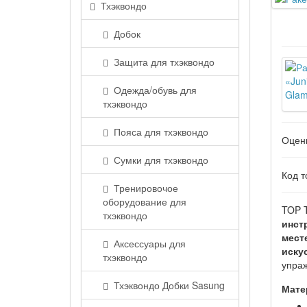
Тхэквондо
Добок
Защита для тхэквондо
Одежда/обувь для
тхэквондо
Пояса для тхэквондо
Оцен
Сумки для тхэквондо
Код т
Тренировочое
оборудование для
TOP 
тхэквондо
инст
мест
Аксессуары для
иску
тхэквондо
упра
Тхэквондо Добки Sasung
Мате