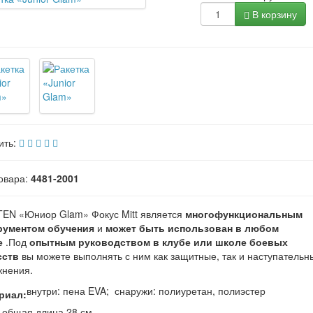
В корзину
ить:
овара:
4481-2001
TEN «Юниор Glam» Фокус Mitt является
многофункциональным
рументом обучения
и
может быть использован в
любом
е
.
Под
опытным руководством в клубе или школе боевых
сств
вы можете выполнять с ним как защитные, так и наступательн
жнения.
внутри: пена EVA;
снаружи: полиуретан, полиэстер
риал:
общая длина 28 см